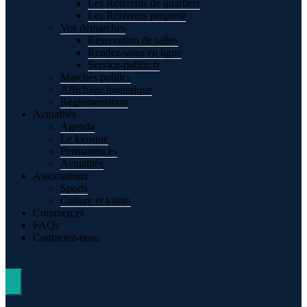
Les Référents de quartiers
Les Référents propreté
Vos démarches
Réservation de salles
Rendez-vous en ligne
Service-public.fr
Marchés publics
Affichage numérique
Règlementation
Actualités
Agenda
Le kiosque
Permanences
Actualités
Associations
Sports
Culture et loisirs
Commerces
FAQs
Contactez-nous
Hamburger Toggle Menu