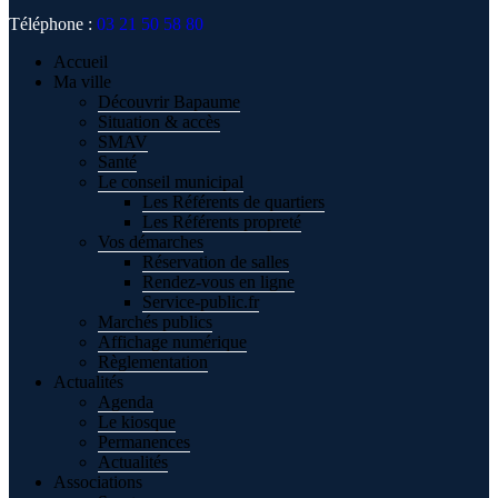
Téléphone :
03 21 50 58 80
Accueil
Ma ville
Découvrir Bapaume
Situation & accès
SMAV
Santé
Le conseil municipal
Les Référents de quartiers
Les Référents propreté
Vos démarches
Réservation de salles
Rendez-vous en ligne
Service-public.fr
Marchés publics
Affichage numérique
Règlementation
Actualités
Agenda
Le kiosque
Permanences
Actualités
Associations