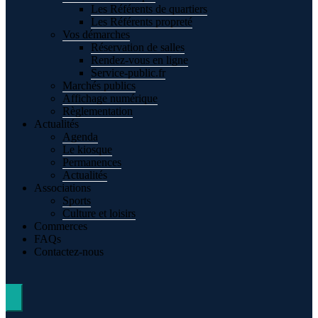
Les Référents de quartiers
Les Référents propreté
Vos démarches
Réservation de salles
Rendez-vous en ligne
Service-public.fr
Marchés publics
Affichage numérique
Règlementation
Actualités
Agenda
Le kiosque
Permanences
Actualités
Associations
Sports
Culture et loisirs
Commerces
FAQs
Contactez-nous
Hamburger Toggle Menu