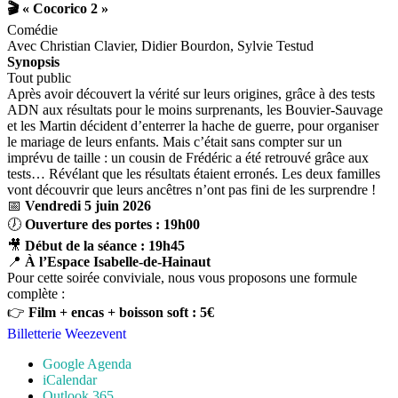
🎬 « Cocorico 2 »
Comédie
Avec Christian Clavier, Didier Bourdon, Sylvie Testud
Synopsis
Tout public
Après avoir découvert la vérité sur leurs origines, grâce à des tests
ADN aux résultats pour le moins surprenants, les Bouvier-Sauvage
et les Martin décident d’enterrer la hache de guerre, pour organiser
le mariage de leurs enfants. Mais c’était sans compter sur un
imprévu de taille : un cousin de Frédéric a été retrouvé grâce aux
tests… Révélant que les résultats étaient erronés. Les deux familles
vont découvrir que leurs ancêtres n’ont pas fini de les surprendre !
📅
Vendredi 5 juin 2026
🕖
Ouverture des portes : 19h00
🎥
Début de la séance : 19h45
📍
À l’Espace Isabelle-de-Hainaut
Pour cette soirée conviviale, nous vous proposons une formule
complète :
👉
Film + encas + boisson soft : 5€
Billetterie Weezevent
Google Agenda
iCalendar
Outlook 365