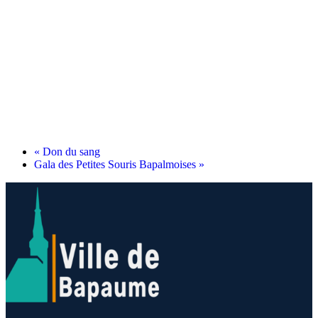
«
Don du sang
Gala des Petites Souris Bapalmoises
»