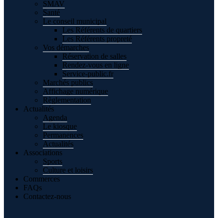
SMAV
Santé
Le conseil municipal
Les Référents de quartiers
Les Référents propreté
Vos démarches
Réservation de salles
Rendez-vous en ligne
Service-public.fr
Marchés publics
Affichage numérique
Règlementation
Actualités
Agenda
Le kiosque
Permanences
Actualités
Associations
Sports
Culture et loisirs
Commerces
FAQs
Contactez-nous