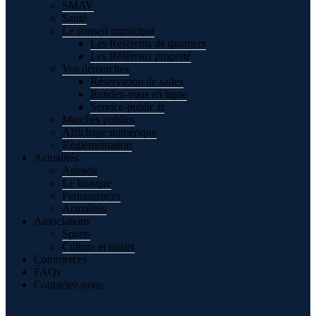
SMAV
Santé
Le conseil municipal
Les Référents de quartiers
Les Référents propreté
Vos démarches
Réservation de salles
Rendez-vous en ligne
Service-public.fr
Marchés publics
Affichage numérique
Règlementation
Actualités
Agenda
Le kiosque
Permanences
Actualités
Associations
Sports
Culture et loisirs
Commerces
FAQs
Contactez-nous