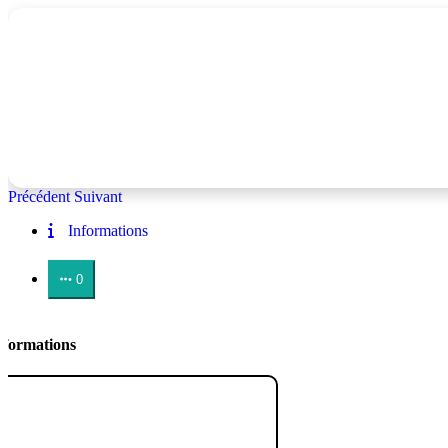
Précédent
Suivant
Informations
0
nformations