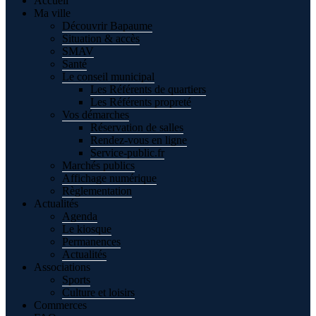
Accueil
Ma ville
Découvrir Bapaume
Situation & accès
SMAV
Santé
Le conseil municipal
Les Référents de quartiers
Les Référents propreté
Vos démarches
Réservation de salles
Rendez-vous en ligne
Service-public.fr
Marchés publics
Affichage numérique
Règlementation
Actualités
Agenda
Le kiosque
Permanences
Actualités
Associations
Sports
Culture et loisirs
Commerces