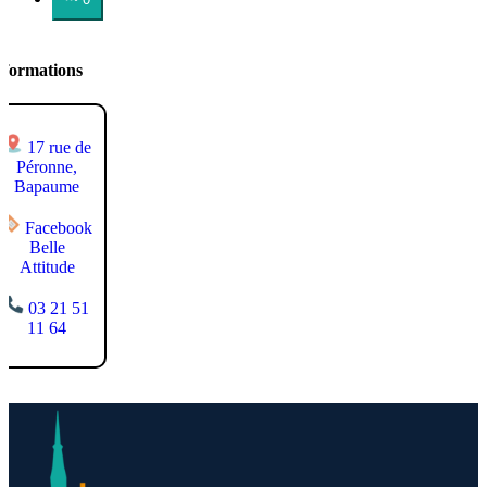
nformations
17 rue de
Péronne,
Bapaume
Facebook
Belle
Attitude
03 21 51
11 64