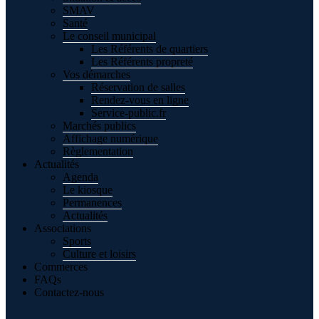
SMAV
Santé
Le conseil municipal
Les Référents de quartiers
Les Référents propreté
Vos démarches
Réservation de salles
Rendez-vous en ligne
Service-public.fr
Marchés publics
Affichage numérique
Règlementation
Actualités
Agenda
Le kiosque
Permanences
Actualités
Associations
Sports
Culture et loisirs
Commerces
FAQs
Contactez-nous