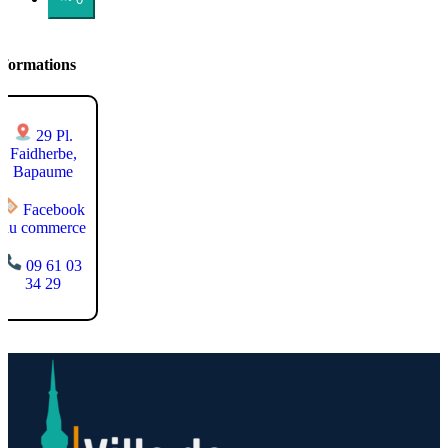
nformations
29 Pl.
Faidherbe,
Bapaume
Facebook
du commerce
09 61 03
34 29