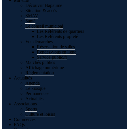
Ma ville
Découvrir Bapaume
Situation & accès
SMAV
Santé
Le conseil municipal
Les Référents de quartiers
Les Référents propreté
Vos démarches
Réservation de salles
Rendez-vous en ligne
Service-public.fr
Marchés publics
Affichage numérique
Règlementation
Actualités
Agenda
Le kiosque
Permanences
Actualités
Associations
Sports
Culture et loisirs
Commerces
FAQs