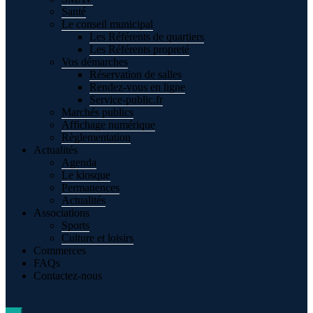
Santé
Le conseil municipal
Les Référents de quartiers
Les Référents propreté
Vos démarches
Réservation de salles
Rendez-vous en ligne
Service-public.fr
Marchés publics
Affichage numérique
Règlementation
Actualités
Agenda
Le kiosque
Permanences
Actualités
Associations
Sports
Culture et loisirs
Commerces
FAQs
Contactez-nous