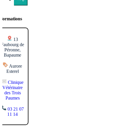
nformations
13
Faubourg de
Péronne,
Bapaume
Aurore
Esterel
Clinique
Vétérinaire
des Trois
Paumes
03 21 07
11 14