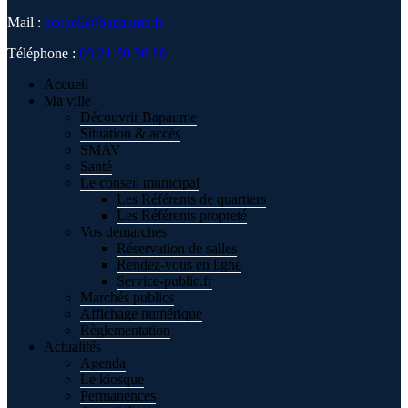
Mail :
accueil@bapaume.fr
Téléphone :
03 21 50 58 80
Accueil
Ma ville
Découvrir Bapaume
Situation & accès
SMAV
Santé
Le conseil municipal
Les Référents de quartiers
Les Référents propreté
Vos démarches
Réservation de salles
Rendez-vous en ligne
Service-public.fr
Marchés publics
Affichage numérique
Règlementation
Actualités
Agenda
Le kiosque
Permanences