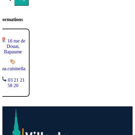
nformations
16 rue de
Douai,
Bapaume
ma.cuisinella
03 21 21
58 20