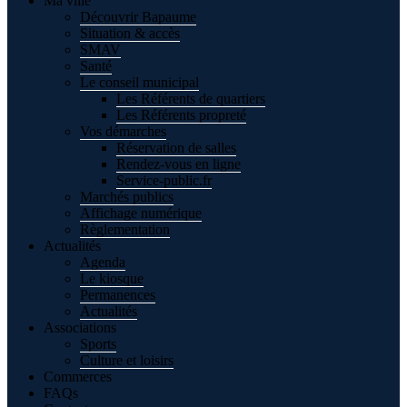
Ma ville
Découvrir Bapaume
Situation & accès
SMAV
Santé
Le conseil municipal
Les Référents de quartiers
Les Référents propreté
Vos démarches
Réservation de salles
Rendez-vous en ligne
Service-public.fr
Marchés publics
Affichage numérique
Règlementation
Actualités
Agenda
Le kiosque
Permanences
Actualités
Associations
Sports
Culture et loisirs
Commerces
FAQs