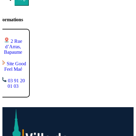
nformations
2 Rue
d’Arras,
Bapaume
Site Good
Feel Maé
03 91 20
01 03