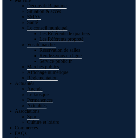
Ma ville
Découvrir Bapaume
Situation & accès
SMAV
Santé
Le conseil municipal
Les Référents de quartiers
Les Référents propreté
Vos démarches
Réservation de salles
Rendez-vous en ligne
Service-public.fr
Marchés publics
Affichage numérique
Règlementation
Actualités
Agenda
Le kiosque
Permanences
Actualités
Associations
Sports
Culture et loisirs
Commerces
FAQs