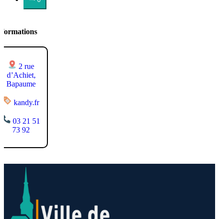
nformations
2 rue
d’Achiet,
Bapaume
kandy.fr
03 21 51
73 92