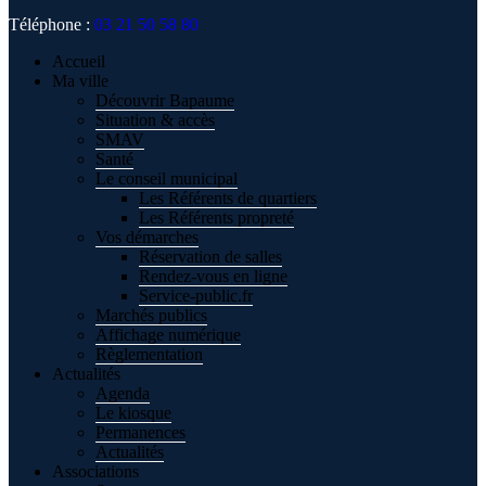
Téléphone :
03 21 50 58 80
Accueil
Ma ville
Découvrir Bapaume
Situation & accès
SMAV
Santé
Le conseil municipal
Les Référents de quartiers
Les Référents propreté
Vos démarches
Réservation de salles
Rendez-vous en ligne
Service-public.fr
Marchés publics
Affichage numérique
Règlementation
Actualités
Agenda
Le kiosque
Permanences
Actualités
Associations