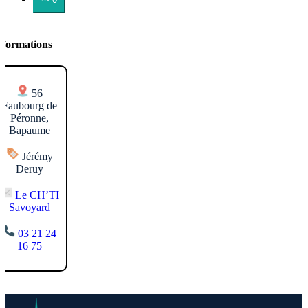
nformations
56
Faubourg de
Péronne,
Bapaume
Jérémy
Deruy
Le CH’TI
Savoyard
03 21 24
16 75