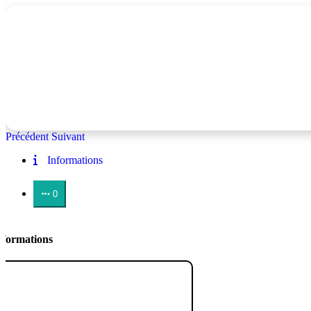
Précédent
Suivant
Informations
0
nformations