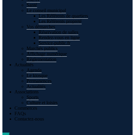
Santé
Le conseil municipal
Les Référents de quartiers
Les Référents propreté
Vos démarches
Réservation de salles
Rendez-vous en ligne
Service-public.fr
Marchés publics
Affichage numérique
Règlementation
Actualités
Agenda
Le kiosque
Permanences
Actualités
Associations
Sports
Culture et loisirs
Commerces
FAQs
Contactez-nous