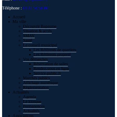
Téléphone :
03 21 50 58 80
Accueil
Ma ville
Découvrir Bapaume
Situation & accès
SMAV
Santé
Le conseil municipal
Les Référents de quartiers
Les Référents propreté
Vos démarches
Réservation de salles
Rendez-vous en ligne
Service-public.fr
Marchés publics
Affichage numérique
Règlementation
Actualités
Agenda
Le kiosque
Permanences
Actualités
Associations