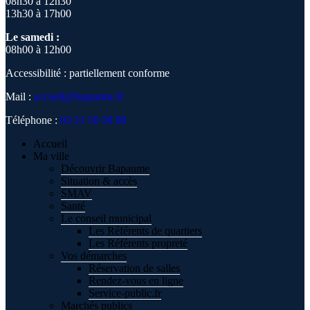
08h30 à 12h30
13h30 à 17h00
Le samedi :
08h00 à 12h00
Accessibilité : partiellement conforme
Mail :
accueil@bapaume.fr
Téléphone :
03 21 50 58 80
Accueil
Ma ville
Découvrir Bapaume
Situation & accès
SMAV
Santé
Le conseil municipal
Les Référents de quartiers
Les Référents propreté
Vos démarches
Réservation de salles
Rendez-vous en ligne
Service-public.fr
Marchés publics