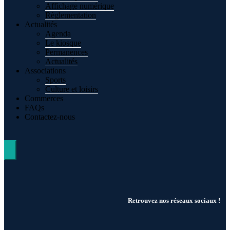
Affichage numérique
Règlementation
Actualités
Agenda
Le kiosque
Permanences
Actualités
Associations
Sports
Culture et loisirs
Commerces
FAQs
Contactez-nous
Hamburger Toggle Menu
Retrouvez nos réseaux sociaux !