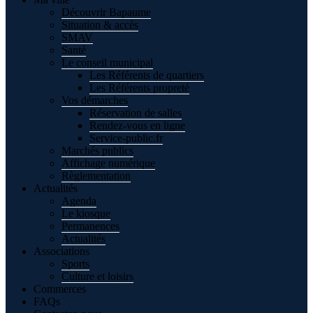
Découvrir Bapaume
Situation & accès
SMAV
Santé
Le conseil municipal
Les Référents de quartiers
Les Référents propreté
Vos démarches
Réservation de salles
Rendez-vous en ligne
Service-public.fr
Marchés publics
Affichage numérique
Règlementation
Actualités
Agenda
Le kiosque
Permanences
Actualités
Associations
Sports
Culture et loisirs
Commerces
FAQs