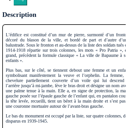
Description
L’édifice est constitué d’un mur de pierre, surmonté d’un fronto
décoré du blason de la ville, et bordé de part et d’autre d’un
balustrade. Sous le fronton et au-dessus de la liste des soldats tués e
1914-1918 répartie sur trois colonnes, les mots « Pro Patria », e
grand, précèdent la formule classique « La ville de Bapaume à se
enfants ».
Plus bas, sur le côté, se tiennent debout une femme et un enfan
symbolisant manifestement la veuve et l’orphelin. La femme, l
chevelure partiellement couverte d’un voile qui lui descend 
l’arrière jusqu’à mi-jambe, lève le bras droit et désigne un nom ave
une palme tenue à la main. Elle a, en signe de protection, la mai
gauche posée sur l’épaule gauche de l’enfant qui, en pantalon court
la tête levée, recueilli, tient un béret à la main droite et s’est pass
une couronne mortuaire autour de l’avant-bras gauche.
Le bas du monument est occupé par la liste, sur quatre colonnes, de
disparus en 1939-1945.