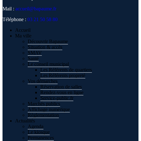
Mail :
accueil@bapaume.fr
Téléphone :
03 21 50 58 80
Accueil
Ma ville
Découvrir Bapaume
Situation & accès
SMAV
Santé
Le conseil municipal
Les Référents de quartiers
Les Référents propreté
Vos démarches
Réservation de salles
Rendez-vous en ligne
Service-public.fr
Marchés publics
Affichage numérique
Règlementation
Actualités
Agenda
Le kiosque
Permanences