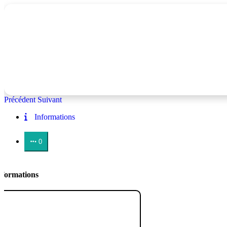
Précédent
Suivant
Informations
0
nformations