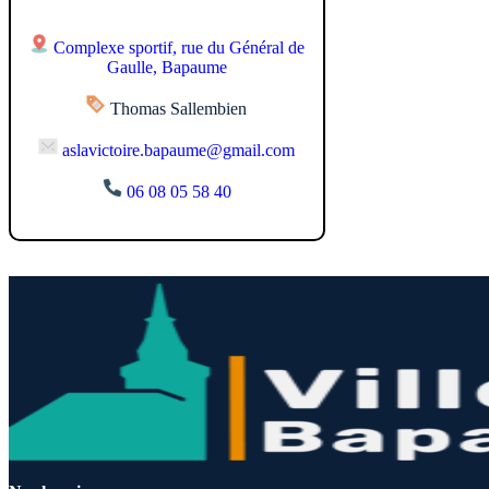
Complexe sportif, rue du Général de
Gaulle, Bapaume
Thomas Sallembien
aslavictoire.bapaume@gmail.com
06 08 05 58 40