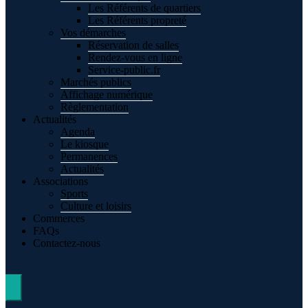
Les Référents de quartiers
Les Référents propreté
Vos démarches
Réservation de salles
Rendez-vous en ligne
Service-public.fr
Marchés publics
Affichage numérique
Règlementation
Actualités
Agenda
Le kiosque
Permanences
Actualités
Associations
Sports
Culture et loisirs
Commerces
FAQs
Contactez-nous
Hamburger Toggle Menu