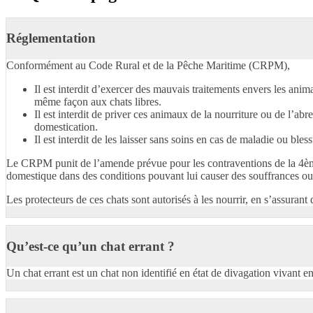
Réglementation
Conformément au Code Rural et de la Pêche Maritime (CRPM),
Il est interdit d’exercer des mauvais traitements envers les an
même façon aux chats libres.
Il est interdit de priver ces animaux de la nourriture ou de l’a
domestication.
Il est interdit de les laisser sans soins en cas de maladie ou bles
Le CRPM punit de l’amende prévue pour les contraventions de la 4ème 
domestique dans des conditions pouvant lui causer des souffrances ou 
Les protecteurs de ces chats sont autorisés à les nourrir, en s’assurant 
Qu’est-ce qu’un chat errant ?
Un chat errant est un chat non identifié en état de divagation vivant e