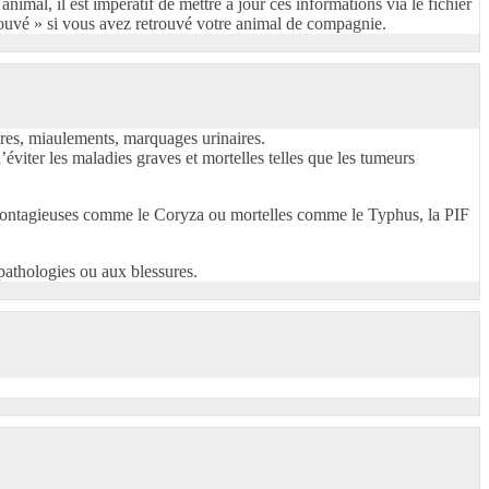
al, il est impératif de mettre à jour ces informations via le fichier
etrouvé » si vous avez retrouvé votre animal de compagnie.
sures, miaulements, marquages urinaires.
’éviter les maladies graves et mortelles telles que les tumeurs
ès contagieuses comme le Coryza ou mortelles comme le Typhus, la PIF
 pathologies ou aux blessures.