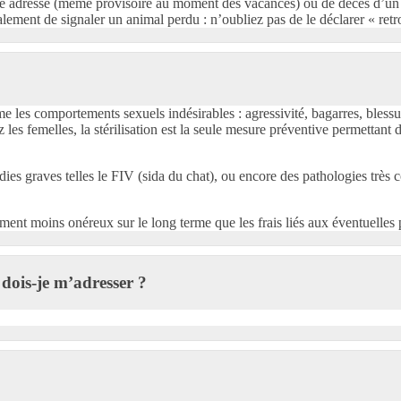
adresse (même provisoire au moment des vacances) ou de décès d’un anim
également de signaler un animal perdu : n’oubliez pas de le déclarer « r
rime les comportements sexuels indésirables : agressivité, bagarres, bles
les femelles, la stérilisation est la seule mesure préventive permettant d
dies graves telles le FIV (sida du chat), ou encore des pathologies tr
ssement moins onéreux sur le long terme que les frais liés aux éventuelles
i dois-je m’adresser ?