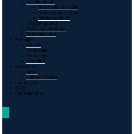
Vos démarches
Réservation de salles
Rendez-vous en ligne
Service-public.fr
Marchés publics
Affichage numérique
Règlementation
Actualités
Agenda
Le kiosque
Permanences
Actualités
Associations
Sports
Culture et loisirs
Commerces
FAQs
Contactez-nous
Hamburger Toggle Menu