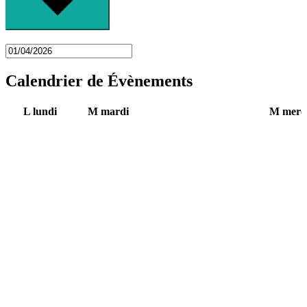
Calendrier de Évènements
L
lundi
M
mardi
M
merc