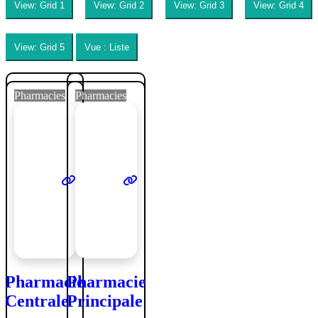
View: Grid 1
View: Grid 2
View: Grid 3
View: Grid 4
View: Grid 5
Vue : Liste
Pharmacies
Pharmacies
Pharmacie
Pharmacie
Centrale
Principale