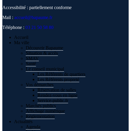
Accessibilité : partiellement conforme
Mail :
accueil@bapaume.fr
Téléphone :
03 21 50 58 80
Accueil
Ma ville
Découvrir Bapaume
Situation & accès
SMAV
Santé
Le conseil municipal
Les Référents de quartiers
Les Référents propreté
Vos démarches
Réservation de salles
Rendez-vous en ligne
Service-public.fr
Marchés publics
Affichage numérique
Règlementation
Actualités
Agenda