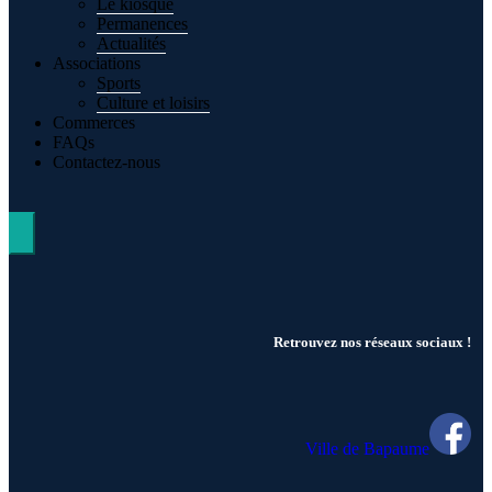
Le kiosque
Permanences
Actualités
Associations
Sports
Culture et loisirs
Commerces
FAQs
Contactez-nous
Hamburger Toggle Menu
Retrouvez nos réseaux sociaux !
Ville de Bapaume