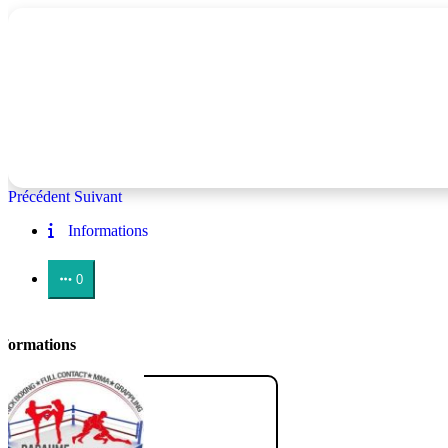
Précédent
Suivant
Informations
0
nformations