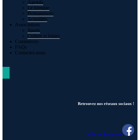
Agenda
Le kiosque
Permanences
Actualités
Associations
Sports
Culture et loisirs
Commerces
FAQs
Contactez-nous
Hamburger Toggle Menu
Retrouvez nos réseaux sociaux !
Ville de Bapaume