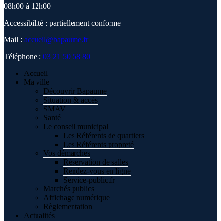
08h00 à 12h00
Accessibilité : partiellement conforme
Mail :
accueil@bapaume.fr
Téléphone :
03 21 50 58 80
Accueil
Ma ville
Découvrir Bapaume
Situation & accès
SMAV
Santé
Le conseil municipal
Les Référents de quartiers
Les Référents propreté
Vos démarches
Réservation de salles
Rendez-vous en ligne
Service-public.fr
Marchés publics
Affichage numérique
Règlementation
Actualités