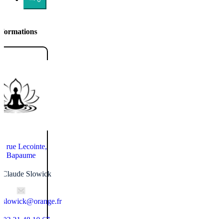
nformations
rue Lecointe,
Bapaume
Claude Slowick
e.slowick@orange.fr