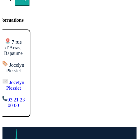
nformations
7 rue
d’Arras,
Bapaume
Jocelyn
Plessiet
Jocelyn
Plessiet
03 21 23
00 00