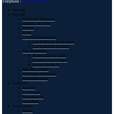
Téléphone :
03 21 50 58 80
Accueil
Ma ville
Découvrir Bapaume
Situation & accès
SMAV
Santé
Le conseil municipal
Les Référents de quartiers
Les Référents propreté
Vos démarches
Réservation de salles
Rendez-vous en ligne
Service-public.fr
Marchés publics
Affichage numérique
Règlementation
Actualités
Agenda
Le kiosque
Permanences
Actualités
Associations
Sports