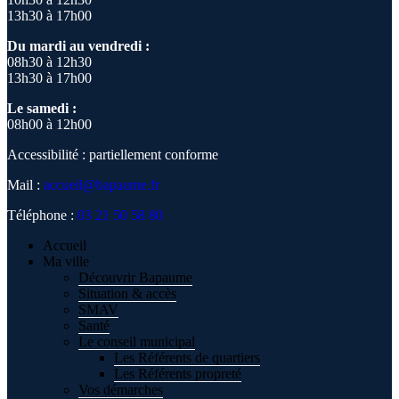
13h30 à 17h00
Du mardi au vendredi :
08h30 à 12h30
13h30 à 17h00
Le samedi :
08h00 à 12h00
Accessibilité : partiellement conforme
Mail :
accueil@bapaume.fr
Téléphone :
03 21 50 58 80
Accueil
Ma ville
Découvrir Bapaume
Situation & accès
SMAV
Santé
Le conseil municipal
Les Référents de quartiers
Les Référents propreté
Vos démarches