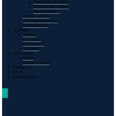
Réservation de salles
Rendez-vous en ligne
Service-public.fr
Marchés publics
Affichage numérique
Règlementation
Actualités
Agenda
Le kiosque
Permanences
Actualités
Associations
Sports
Culture et loisirs
Commerces
FAQs
Contactez-nous
Hamburger Toggle Menu